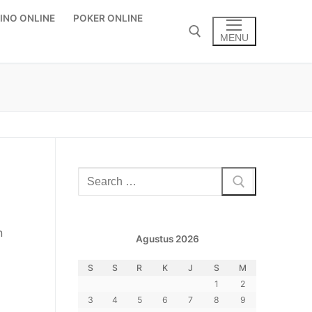
INO ONLINE
POKER ONLINE
MENU
Cari:
Cari:
n
Agustus 2026
S
S
R
K
J
S
M
1
2
3
4
5
6
7
8
9